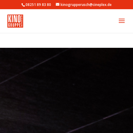
08251 89 83 80
kinogrupperusch@cineplex.de