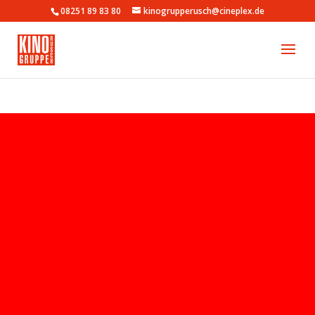
08251 89 83 80
kinogrupperusch@cineplex.de