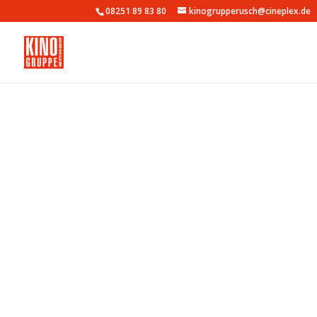
08251 89 83 80
kinogrupperusch@cineplex.de