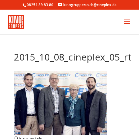
08251 89 83 80
kinogrupperusch@cineplex.de
2015_10_08_cineplex_05_rt