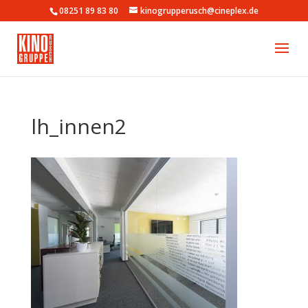
08251 89 83 80
kinogrupperusch@cineplex.de
lh_innen2