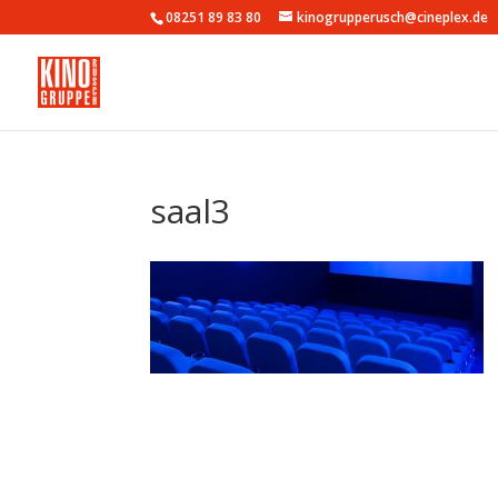
08251 89 83 80
kinogrupperusch@cineplex.de
saal3