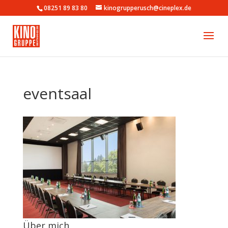
08251 89 83 80
kinogrupperusch@cineplex.de
eventsaal
Über mich