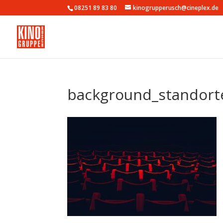
08251 89 83 80
kinogrupperusch@cineplex.de
background_standort