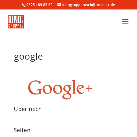
08251 89 83 80
kinogrupperusch@cineplex.de
google
Über mich
Seiten