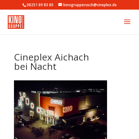
08251 89 83 80
kinogrupperusch@cineplex.de
Cineplex Aichach
bei Nacht