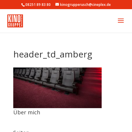
08251 89 83 80
kinogrupperusch@cineplex.de
header_td_amberg
Über mich