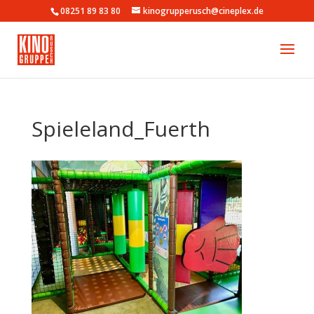
08251 89 83 80
kinogrupperusch@cineplex.de
Spieleland_Fuerth