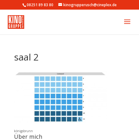
08251 89 83 80
kinogrupperusch@cineplex.de
saal 2
königs­brunn
Über mich