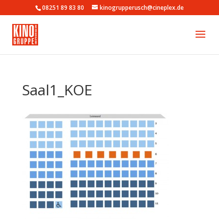
08251 89 83 80
kinogrupperusch@cineplex.de
Saal1_KOE