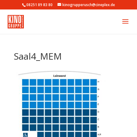
08251 89 83 80
kinogrupperusch@cineplex.de
Saal4_MEM