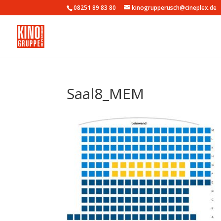
08251 89 83 80
kinogrupperusch@cineplex.de
Saal8_MEM