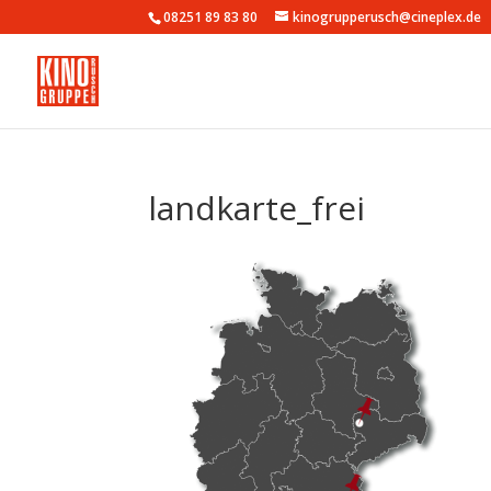
08251 89 83 80
kinogrupperusch@cineplex.de
landkarte_frei