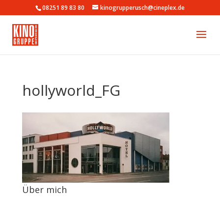
08251 89 83 80
kinogrupperusch@cineplex.de
hollyworld_FG
Über mich